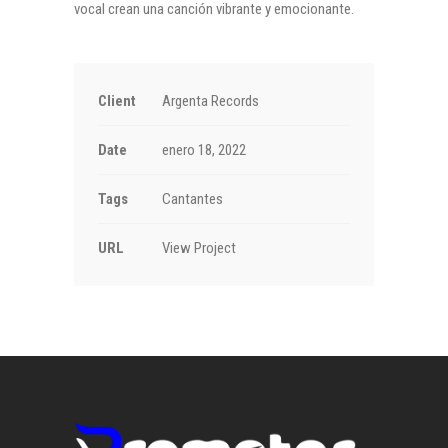
vocal crean una canción vibrante y emocionante.
Client
Argenta Records
Date
enero 18, 2022
Tags
Cantantes
URL
View Project