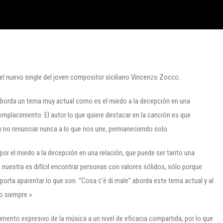
 el nuevo single del joven compositor siciliano Vincenzo Zocco.
 aborda un tema muy actual como es el miedo a la decepción en una
mplacimiento. El autor lo que quiere destacar en la canción es que
 y no renunciar nunca a lo que nos une, permaneciendo solo.
r el miedo a la decepción en una relación, que puede ser tanto una
nuestra es difícil encontrar personas con valores sólidos, sólo porque
orta aparentar lo que son. “Cosa c’è di male” aborda este tema actual y al
o siempre.»
umento expresivo de la música a un nivel de eficacia compartida, por lo que