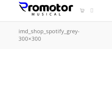
imd_shop_spotify_grey-
300×300