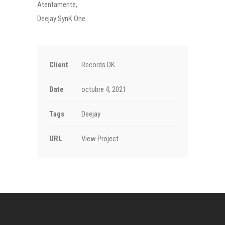
Atentamente,
Deejay SynK One
Client
Records DK
Date
octubre 4, 2021
Tags
Deejay
URL
View Project