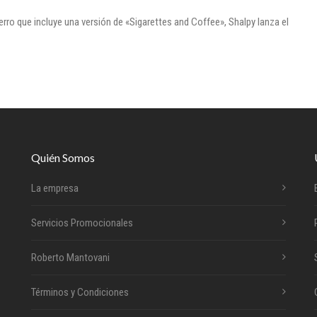
rro que incluye una versión de «Sigarettes and Coffee», Shalpy lanza el
Quién Somos
La empresa
Servicios Promocionales
Roberto Mantovani
Términos y Condiciones