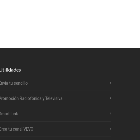
Utilidades
Envía tu sencillo
Promoción Radiofónica y Televisiva
Smart Link
Crea tu canal VEVO