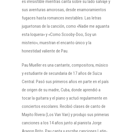
es irresistible mientras canta sobre su lado salvaje y
sus aventuras amorosas, desde enamoramientos
fugaces hasta romances inestables. Las letras
juguetonas de la canción, como «Nadie me aguanta
esta loquera» y «Como Scooby-Doo, Soy un
misterio», muestran el encanto único y la
honestidad valiente de Pau.
Pau Mueller es una cantante, compositora, músico
y estudiante de secundaria de 17 años de Suiza
Central. Pasó sus primeros años en parte en el país
de origen de su madre, Cuba, donde aprendió a
tocar la guitarra y el piano y actuó regularmente en
conciertos escolares. Recibió clases de canto de
Mayito Rivera (Los Van Van) y produjo sus primeras
canciones a los 14 años junto al pianista Jorge
Aragon Brito. Pau canta y escribe canciones Latin-