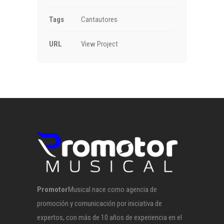
Tags
Cantautores
URL
View Project
Promotor
Musical nace como agencia de
promoción y comunicación por iniciativa de
expertos, con más de 10 años de experiencia en el