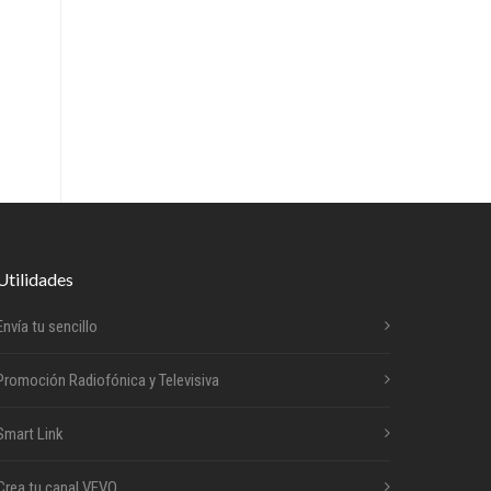
Utilidades
Envía tu sencillo
Promoción Radiofónica y Televisiva
Smart Link
Crea tu canal VEVO