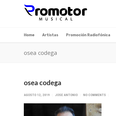
Home
Artistas
Promoción Radiofónica
osea codega
osea codega
AGOSTO 12, 2019
JOSE ANTONIO
NO COMMENTS