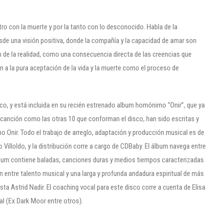
tro con la muerte y por la tanto con lo desconocido. Habla de la
esde una visión positiva, donde la compañía y la capacidad de amar son
n de la realidad, como una consecuencia directa de las creencias que
n a la pura aceptación de la vida y la muerte como el proceso de
ico, y está incluida en su recién estrenado album homónimo “Onir”, que ya
 canción como las otras 10 que conforman el disco, han sido escritas y
 Onir. Todo el trabajo de arreglo, adaptación y producción musical es de
o Villoldo, y la distribución corre a cargo de CDBaby. El álbum navega entre
 álbum contiene baladas, canciones duras y medios tiempos caracterizadas
n entre talento musical y una larga y profunda andadura espiritual de más
ista Astrid Nadir. El coaching vocal para este disco corre a cuenta de Elisa
al (Ex Dark Moor entre otros).