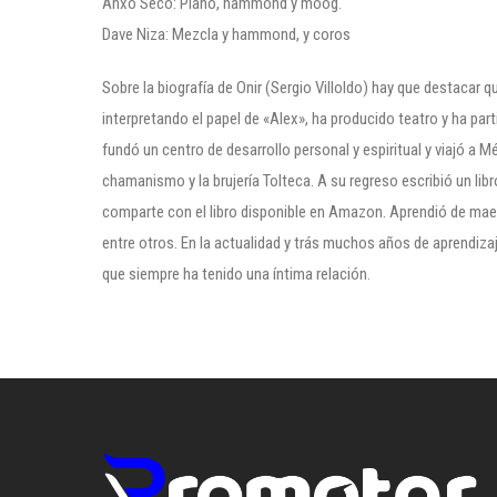
Anxo Seco: Piano, hammond y moog.
Dave Niza: Mezcla y hammond, y coros
Sobre la biografía de Onir (Sergio Villoldo) hay que destacar que
interpretando el papel de «Alex», ha producido teatro y ha part
fundó un centro de desarrollo personal y espiritual y viajó a 
chamanismo y la brujería Tolteca. A su regreso escribió un lib
comparte con el libro disponible en Amazon. Aprendió de mae
entre otros. En la actualidad y trás muchos años de aprendizaj
que siempre ha tenido una íntima relación.