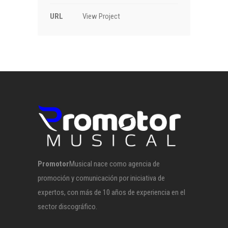
URL
View Project
Promotor
Musical nace como agencia de
promoción y comunicación por iniciativa de
expertos, con más de 10 años de experiencia en el
sector discográfico.