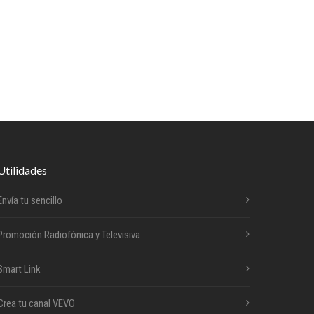
Utilidades
Envía tu sencillo
Promoción Radiofónica y Televisiva
Smart Link
Crea tu canal VEVO