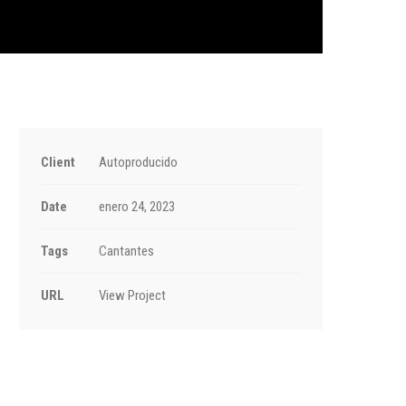
Client
Autoproducido
Date
enero 24, 2023
Tags
Cantantes
URL
View Project