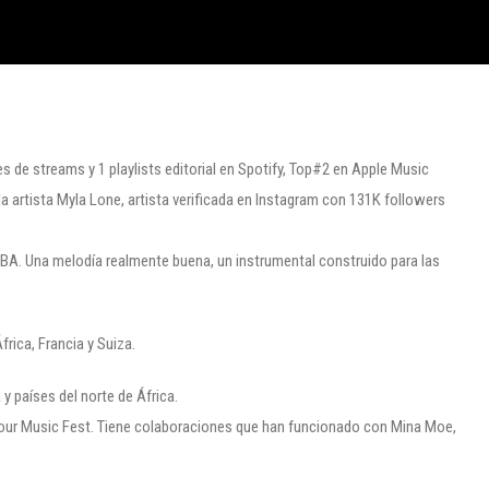
s de streams y 1 playlists editorial en Spotify, Top#2 en Apple Music
 artista Myla Lone, artista verificada en Instagram con 131K followers
A. Una melodía realmente buena, un instrumental construido para las
frica, Francia y Suiza.
 y países del norte de África.
 Tour Music Fest. Tiene colaboraciones que han funcionado con Mina Moe,