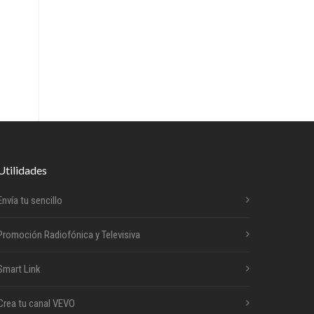
Utilidades
Envía tu sencillo
Promoción Radiofónica y Televisiva
Smart Link
Crea tu canal VEVO