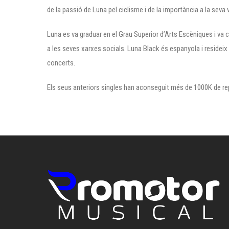
de la passió de Luna pel ciclisme i de la importància a la seva 
Luna es va graduar en el Grau Superior d’Arts Escèniques i va
a les seves xarxes socials. Luna Black és espanyola i resideix
concerts.
Els seus anteriors singles han aconseguit més de 1000K de re