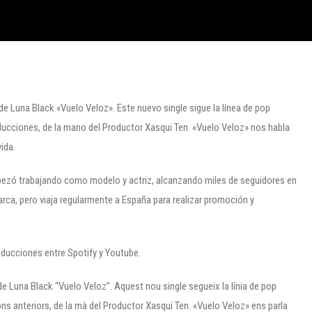
de Luna Black «Vuelo Veloz». Este nuevo single sigue la línea de pop
oducciones, de la mano del Productor Xasqui Ten. «Vuelo Veloz» nos habla
ida.
pezó trabajando como modelo y actriz, alcanzando miles de seguidores en
rca, pero viaja regularmente a España para realizar promoción y
ducciones entre Spotify y Youtube.
de Luna Black “Vuelo Veloz”. Aquest nou single segueix la línia de pop
ns anteriors, de la mà del Productor Xasqui Ten. «Vuelo Veloz» ens parla