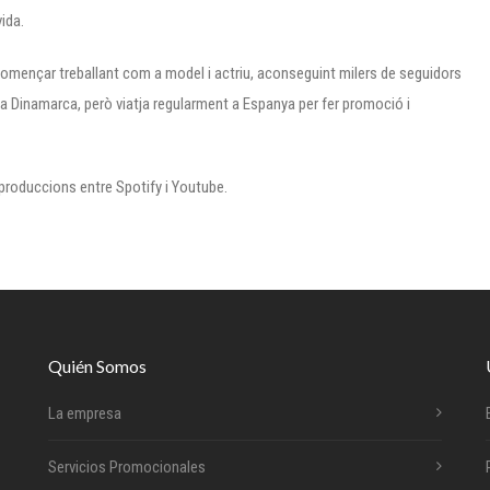
vida.
 començar treballant com a model i actriu, aconseguint milers de seguidors
 a Dinamarca, però viatja regularment a Espanya per fer promoció i
produccions entre Spotify i Youtube.
Quién Somos
La empresa
Servicios Promocionales