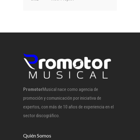
Promotor
Musical nace como agencia de
promoción y comunicación por iniciativa de
expertos, con más de 10 años de experiencia en el
sector discográfico.
Quién Somos