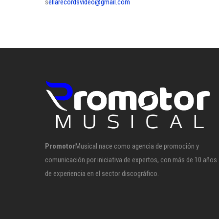
s
ellarecordsvideo@gmail.com
Promotor
Musical nace como agencia de promoción y
comunicación por iniciativa de expertos, con más de 10 años
de experiencia en el sector discográfico.