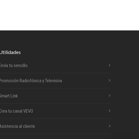
Utilidades
Envía tu sencillo
Promoción Radiofónica y Televisiva
Smart Link
Crea tu canal VEVO
Asistencia al cliente