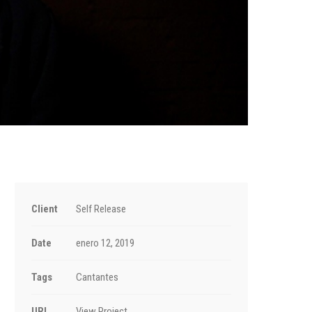
Client
Self Release
Date
enero 12, 2019
Tags
Cantantes
URL
View Project