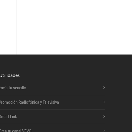
Utilidades
Envía tu sencillo
Promoción Radiofónica y Televisiva
Smart Link
Crea tu canal VEVO