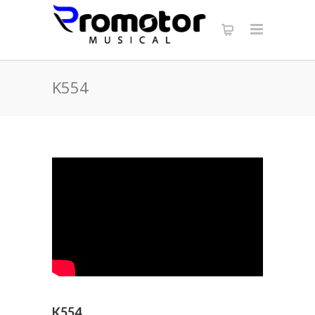
K554
K554