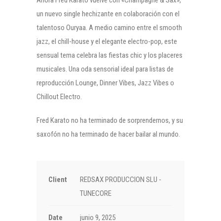
Ahora Fred Karato vuelve con «Champagne & Sax»,
un nuevo single hechizante en colaboración con el
talentoso Ouryaa. A medio camino entre el smooth
jazz, el chill-house y el elegante electro-pop, este
sensual tema celebra las fiestas chic y los placeres
musicales. Una oda sensorial ideal para listas de
reproducción Lounge, Dinner Vibes, Jazz Vibes o
Chillout Electro.
Fred Karato no ha terminado de sorprendernos, y su
saxofón no ha terminado de hacer bailar al mundo.
Client
REDSAX PRODUCCION SLU -
TUNECORE
Date
junio 9, 2025