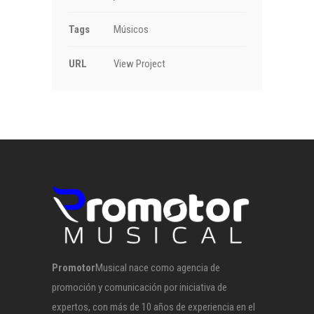
Tags
Músicos
URL
View Project
Promotor
Musical nace como agencia de
promoción y comunicación por iniciativa de
expertos, con más de 10 años de experiencia en el