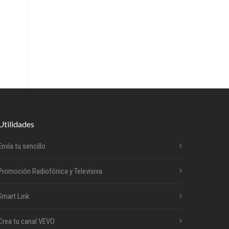
Utilidades
Envía tu sencillo
Promoción Radiofónica y Televisiva
Smart Link
Crea tu canal VEVO