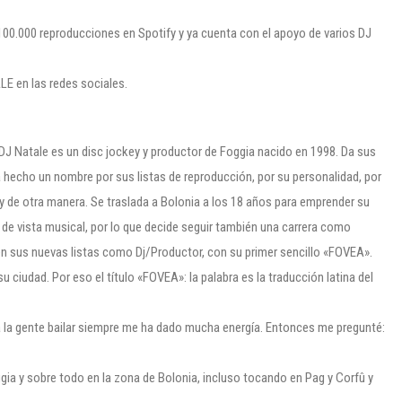
100.000 reproducciones en Spotify y ya cuenta con el apoyo de varios DJ
E en las redes sociales.
DJ Natale es un disc jockey y productor de Foggia nacido en 1998. Da sus
 hecho un nombre por sus listas de reproducción, por su personalidad, por
 y de otra manera. Se traslada a Bolonia a los 18 años para emprender su
o de vista musical, por lo que decide seguir también una carrera como
. en sus nuevas listas como Dj/Productor, con su primer sencillo «FOVEA».
su ciudad. Por eso el título «FOVEA»: la palabra es la traducción latina del
r a la gente bailar siempre me ha dado mucha energía. Entonces me pregunté:
gia y sobre todo en la zona de Bolonia, incluso tocando en Pag y Corfû y