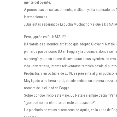
mente del oyente.
A pocos días de su lanzamiento, el álbum ya ha superado las 
internacionales.
¿Que estas esperando? Escucha Muchacho y sigue a DJ NATAL
Pero, ¿quién es DJ NATALE?
DJ Natale es el nombre artístico que adoptó Giovanni Natale. 
primeros pasos como DJ en Foggia y la provincia, donde se ha
su energía y por su deseo de involucrar a sus oyentes, en vivo
vida universitaria, intenta reinventarse también desde el punt
Productor, y, en octubre de 2018, se presenta al gran público
Muy ligado a su tierra natal, decide dedicar su primera pieza a 
nombre de la ciudad de Foggia.
Sobre por qué inició este viaje, DJ Natale siempre decía: “Ve
“¿por qué no ser el motor de este entusiasmo?”.
Ha pinchado en varias discotecas de Apulia, en la zona de Fog