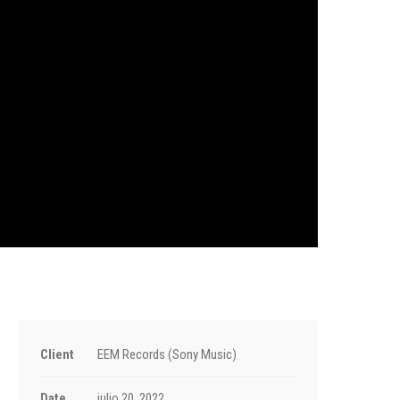
Client
EEM Records (Sony Music)
Date
julio 20, 2022