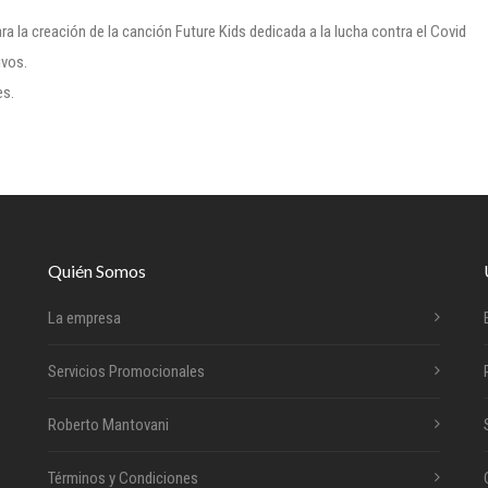
 la creación de la canción Future Kids dedicada a la lucha contra el Covid
ivos.
es.
Quién Somos
La empresa
Servicios Promocionales
Roberto Mantovani
Términos y Condiciones