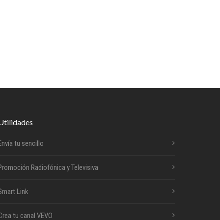
Utilidades
Envía tu sencillo
Promoción Radiofónica y Televisiva
Smart Link
Crea tu canal VEVO