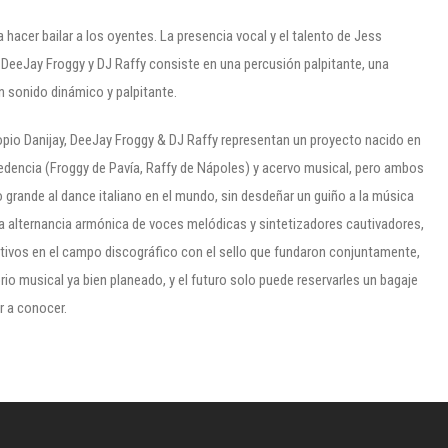
hacer bailar a los oyentes. La presencia vocal y el talento de Jess
de DeeJay Froggy y DJ Raffy consiste en una percusión palpitante, una
n sonido dinámico y palpitante.
ropio Danijay, DeeJay Froggy & DJ Raffy representan un proyecto nacido en
cedencia (Froggy de Pavía, Raffy de Nápoles) y acervo musical, pero ambos
grande al dance italiano en el mundo, sin desdeñar un guiño a la música
a alternancia armónica de voces melódicas y sintetizadores cautivadores,
tivos en el campo discográfico con el sello que fundaron conjuntamente,
io musical ya bien planeado, y el futuro solo puede reservarles un bagaje
r a conocer.