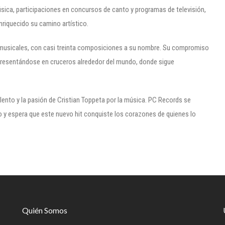
úsica, participaciones en concursos de canto y programas de televisión,
riquecido su camino artístico.
 musicales, con casi treinta composiciones a su nombre. Su compromiso
 presentándose en cruceros alrededor del mundo, donde sigue
alento y la pasión de Cristian Toppeta por la música. PC Records se
 y espera que este nuevo hit conquiste los corazones de quienes lo
Quién Somos