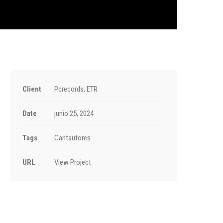
Client
Pcrecords, ETR
Date
junio 25, 2024
Tags
Cantautores
URL
View Project