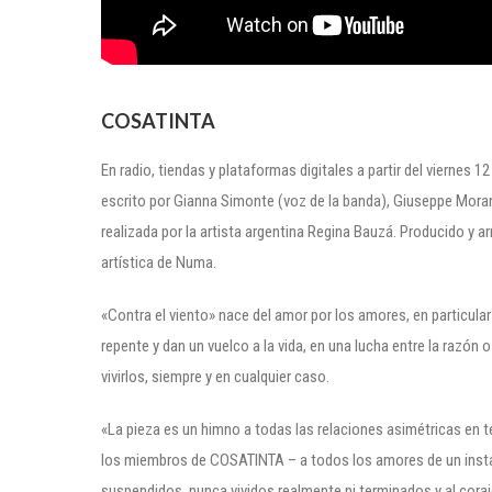
COSATINTA
En radio, tiendas y plataformas digitales a partir del viern
escrito por Gianna Simonte (voz de la banda), Giuseppe Moran
realizada por la artista argentina Regina Bauzá. Producido y a
artística de Numa.
«Contra el viento» nace del amor por los amores, en particul
repente y dan un vuelco a la vida, en una lucha entre la razón o
vivirlos, siempre y en cualquier caso.
«La pieza es un himno a todas las relaciones asimétricas en tér
los miembros de COSATINTA – a todos los amores de un insta
suspendidos, nunca vividos realmente ni terminados y al coraj