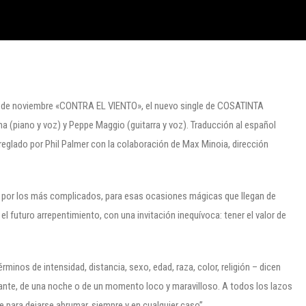
es 12 de noviembre «CONTRA EL VIENTO», el nuevo single de COSATINTA
a (piano y voz) y Peppe Maggio (guitarra y voz). Traducción al español
rreglado por Phil Palmer con la colaboración de Max Minoia, dirección
ar por los más complicados, para esas ocasiones mágicas que llegan de
 el futuro arrepentimiento, con una invitación inequívoca: tener el valor de
minos de intensidad, distancia, sexo, edad, raza, color, religión – dicen
nte, de una noche o de un momento loco y maravilloso. A todos los lazos
e para dejarse abrumar, siempre y en cualquier caso”.