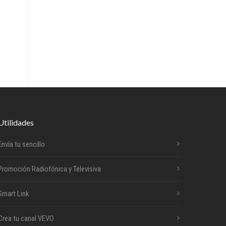
Utilidades
Envía tu sencillo
Promoción Radiofónica y Televisiva
Smart Link
Crea tu canal VEVO