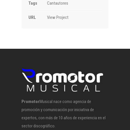
Tags
Cantautores
URL
View Project
Promotor
Musical nace como agencia de
promoción y comunicación por iniciativa de
expertos, con más de 10 años de experiencia en el
sector discográfico.